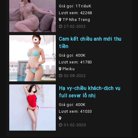
Nha Trang
Giá gọi: 1TriệuK
Lượt xem: 42268
TP Nha Trang
27-02-2022
Cam kết chiều anh mới thu
tiền
Giá gọi: 400K
Lượt xem: 41783
Pleiku
02-08-2022
Hạ vy-chiều khách-dịch vụ
full sever lỗ nhị
Giá gọi: 400K
Lượt xem: 41033
01-02-2020