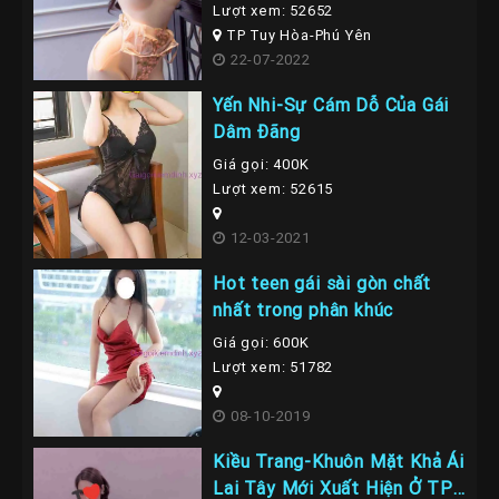
Lượt xem: 52652
TP Tuy Hòa-Phú Yên
22-07-2022
Yến Nhi-Sự Cám Dỗ Của Gái
Dâm Đãng
Giá gọi: 400K
Lượt xem: 52615
12-03-2021
Hot teen gái sài gòn chất
nhất trong phân khúc
Giá gọi: 600K
Lượt xem: 51782
08-10-2019
Kiều Trang-Khuôn Mặt Khả Ái
Lai Tây Mới Xuất Hiện Ở TP