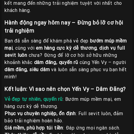
kết mang đến những trải nghiệm tuyệt vời nhất cho
khách hàng.
Hành động ngay hôm nay – Đừng bỏ lỡ cơ hội
trải nghiệm
Bạn đã sẵn sàng để khám phá vẻ đẹp
bướm múp mềm
mại
, cùng với
em hàng cực kỳ dễ thương
,
dịch vụ full
sevit luôn
chưa? Đừng để lỡ cơ hội sở hữu những
khoảnh khắc
dâm đãng, quyến rũ
cùng Yến Vy – người
dâm đãng, siêu dâm
và luôn sẵn sàng phục vụ bạn hết
mình!
Kết luận: Vì sao nên chọn Yến Vy – Dâm Đãng?
Vẻ đẹp tự nhiên, quyến rũ
: Bướm múp mềm mại, em
hàng cực kỳ dễ thương.
Phục vụ chuyên nghiệp, ổn định
: Full sevit luôn, đảm
bảo trải nghiệm hoàn hảo.
Giá mềm, phù hợp túi tiền
: Đáp ứng mọi ngân sách.