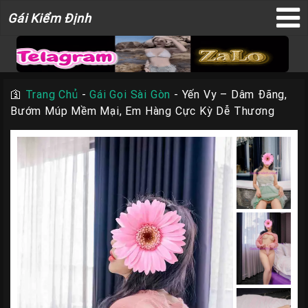
Gái
Gái Kiểm Định
×
Kiểm
Định
🛐
Trang Chủ
-
Gái Gọi Sài Gòn
-
Yến Vy – Dâm Đãng,
Bướm Múp Mềm Mại, Em Hàng Cực Kỳ Dễ Thương
TRANG
CHỦ
Liên
Hệ
Đăng
Bài
Gái
Gọi
Sài
Gòn