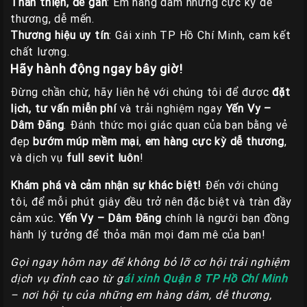
Thân thiện, dễ gần
: Em hàng dâm nhưng cực kỳ dễ
thương, dễ mến.
Thương hiệu uy tín
: Gái xinh TP Hồ Chí Minh, cam kết
chất lượng.
Hãy hành động ngay bây giờ!
Đừng chần chừ, hãy liên hệ với chúng tôi để được
đặt
lịch, tư vấn miễn phí
và trải nghiệm ngay
Yến Vy –
Dâm Đãng
. Đánh thức mọi giác quan của bạn bằng vẻ
đẹp
bướm múp mềm mại
,
em hàng cực kỳ dễ thương
,
và dịch vụ
full sevit luôn
!
Khám phá và cảm nhận sự khác biệt!
Đến với chúng
tôi, để mỗi phút giây đều trở nên đặc biệt và tràn đầy
cảm xúc.
Yến Vy – Dâm Đãng
chính là người bạn đồng
hành lý tưởng để thỏa mãn mọi đam mê của bạn!
Gọi ngay hôm nay để không bỏ lỡ cơ hội trải nghiệm
dịch vụ đỉnh cao từ g
ái xinh Quận 8 TP Hồ Chí Minh
– nơi hội tụ của những em hàng dâm, dễ thương,