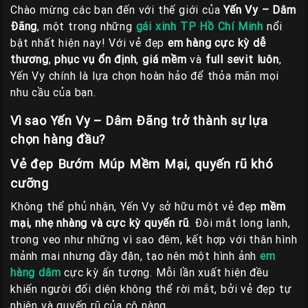
Chào mừng các bạn đến với thế giới của
Yến Vy – Dâm
Đãng
, một trong những
gái xinh TP Hồ Chí Minh
nổi
bật nhất hiện nay! Với vẻ đẹp
em hàng cực kỳ dễ
thương
,
phục vụ ổn định
,
giá mềm
và
full sevit luôn
,
Yến Vy chính là lựa chọn hoàn hảo để thỏa mãn mọi
nhu cầu của bạn.
Vì sao Yến Vy – Dâm Đãng trở thành sự lựa
chọn hàng đầu?
Vẻ đẹp Bướm Múp Mềm Mại, quyến rũ khó
cưỡng
Không thể phủ nhận, Yến Vy sở hữu một vẻ đẹp
mềm
mại, nhẹ nhàng và cực kỳ quyến rũ
. Đôi mắt long lanh,
trong veo như những vì sao đêm, kết hợp với thân hình
mảnh mai nhưng đầy đặn, tạo nên một hình ảnh
em
hàng dâm
cực kỳ ấn tượng. Mỗi lần xuất hiện đều
khiến người đối diện không thể rời mắt, bởi vẻ đẹp tự
nhiên và quyến rũ của cô nàng.