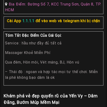
Địa Điểm: Đường Số 7, KCC Trung Sơn, Quận 8, TP.
Các
HCM
TP
Miền
Cài App
1.1.1.1
để vào web và telegram khi bị chặn
Trung
Tóm Tắt Đặc Điểm Của Gái Gọi:
Các
TP
Service : hầu như đầy đủ tất cả
Miền
Massager Khoẻ Miễn Phí
Tây
Qua đêm, Hôn môi, Vét máng, BJ, Hôn vú
Các
TP
– Thái độ : ngoan và hợp tác mọi tư thế chơi. Miễn
Miền
là phê không bạo dâm là ok
Bắc
Thành
Khám phá vẻ đẹp quyến rũ của Yến Vy – Dâm
Viên
Đãng, Bướm Múp Mềm Mại