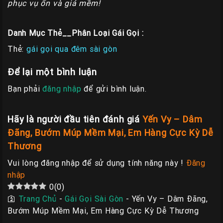
phục vụ ổn và giá mềm!
Danh Mục Thẻ__Phân Loại Gái Gọi :
Thẻ:
gái gọi qua đêm sài gòn
Để lại một bình luận
Bạn phải
đăng nhập
để gửi bình luận.
Hãy là người đầu tiên đánh giá
Yến Vy – Dâm
Đãng, Bướm Múp Mềm Mại, Em Hàng Cực Kỳ Dễ
Thương
Vui lòng đăng nhập để sử dụng tính năng này !
Đăng
nhập
0
(
0
)
🛐
Trang Chủ
-
Gái Gọi Sài Gòn
-
Yến Vy – Dâm Đãng,
Bướm Múp Mềm Mại, Em Hàng Cực Kỳ Dễ Thương