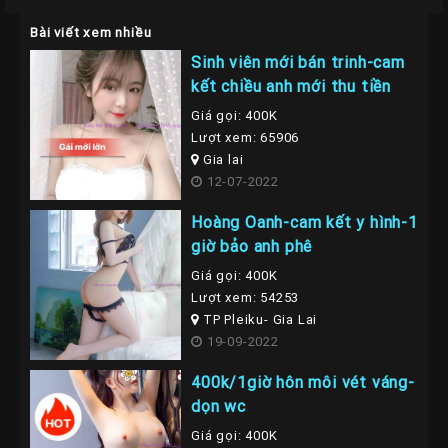
Bài viết xem nhiều
Sinh viên mới bán trinh-cam
kết chiều anh mới thu tiền
Giá gọi: 400K
Lượt xem: 65906
Gia lai
12-07-2022
Hoàng Oanh-cam kết y hình-1
giờ bảo anh phê
Giá gọi: 400K
Lượt xem: 54253
TP Pleiku- Gia Lai
19-09-2022
400k/1giờ hôn môi vét váng-
dọn wc
Giá gọi: 400K