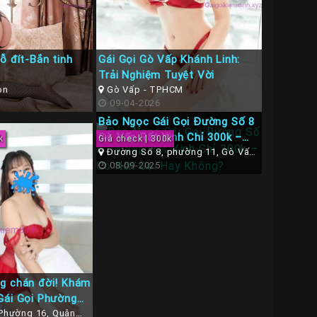
ỗ đít-Bắn tinh
Gái Gọi Gò Vấp Khánh Linh:
Trải Nghiệm Tuyệt Vời
òn
Gò Vấp - TPHCM
09-04-2026
Bảo Ngọc Gái Gọi Đường Số 8
Gò Vấp Rất Xinh Chỉ 300k –
k
Giá check | 300k
Có Nên Gọi Hay Không?
Đường Số 8, phường 11, Gò Vấp,
tphcm
08-09-2025
g chán đời! Khám
Gái Gọi Phường
iá Rất Mềm
Phường 16, Quận