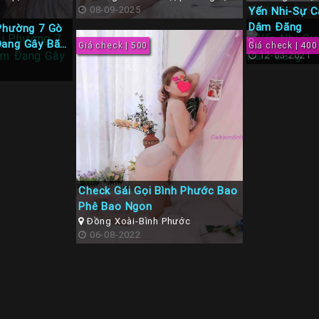
Gò Vấp
08-09-2025
Gò Vấp, tphcm
08-09-2025
Yến Nhi-Sự C
Dâm Đãng
Phường 7 Gò
Đang Gây Bão
Giá check | 500
Giá check | 400
12-03-2021
Check Gái Gọi Bình Phước Bao
Phê Bao Ngon
Đồng Xoài-Bình Phước
06-08-2022