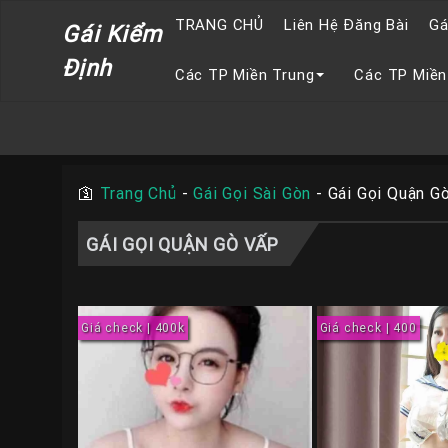
TRANG CHỦ
Liên Hệ Đăng Bài
Gá
Gái Kiểm
Định
Các TP Miền Trung
Các TP Miền
🛐
Trang Chủ
-
Gái Gọi Sài Gòn
-
Gái Gọi Quận G
GÁI GỌI QUẬN GÒ VẤP
Giá check | 400k
Giá check | 400