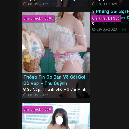
Vấp, Hồ Chí Minh
08-09-2025
Minh
08-09-2025
Y Phụng Gái Gọi 
Vấp: Siêu Phẩm 
Giá check | 300k
Giá check | 300
tại TPHCM
09-05-2023
Thông Tin Cơ Bản Về Gái Gọi
Gò Vấp – Thu Quỳnh
Gò Vấp, Thành phố Hồ Chí Minh
08-09-2025
Giá check | 600