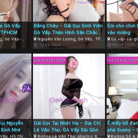
ọi Gò Vấp
Băng Châu – Gái Gọi Sinh Viên
Em cho chơi l
t TPHCM
Gò Vấp Thân Hình Săn Chắc
vào miệng
, Gò Vấp -
và Cặp Mông Đẹp
Nguyễn Văn Lượng, Gò Vấp, TP.
Gò vấp-sài g
HCM
10-04-2026
09-04-2026
Giá check | 300k
Giá check | 300
Gọi Nguyễn
Gái Gọi Tại Nhật Hạ – Địa Chỉ
Ê mấy bố đan
 Xinh Nhé
Lê Văn Thọ, Gò Vấp Sài Gòn
phá Sunny – 
Vấp, Hồ Chí
Đường Lê Văn Thọ, phường 8,
16 Gò Vấp G
Đường Số 4, 