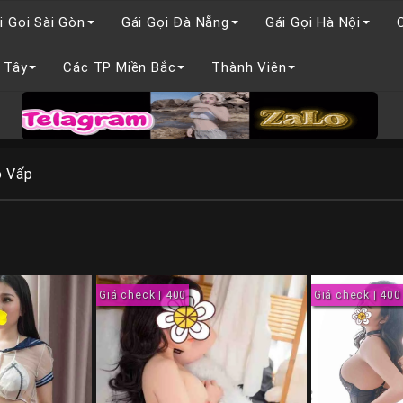
i Gọi Sài Gòn
Gái Gọi Đà Nẵng
Gái Gọi Hà Nội
 Tây
Các TP Miền Bắc
Thành Viên
ò Vấp
Giá check | 400
Giá check | 400