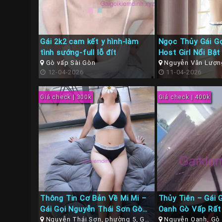
Gái 2k2 cam kết y hình-làm
Ngọc Thủy Gái G
tình sướng-full lỗ đít
Host Girl Nổi Bậ
Gò vấp Sài Gòn
Nguyễn Văn Lượng
12-04-2026
TPHCM
11-04-2026
Giá check | 300k
Giá check | 400k
Thông Tin Cơ Bản Về Mi Mi –
Thủy Tiên – Gái 
Gái Gọi Nguyễn Thái Sơn Gò
Oanh Gò Vấp Rất
Vấp
Nguyễn Thái Sơn, phường 5, Gò
Nguyễn Oanh, Gò 