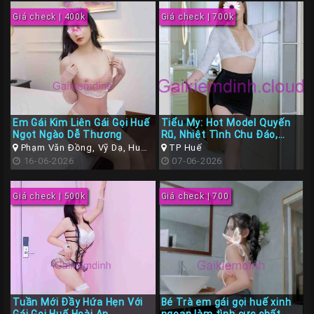
Giá check | 400k
Giá check | 700k
Em Gái Kim Liên Gái Gọi Huế
Tiểu My: Hot Model Quyến
Ngọt Ngào Dễ Thương
Rũ, Nhiệt Tình Chu Đáo,
Phục Vụ Tận Tâm
Phạm Văn Đồng, Vỹ Dạ, Huế,
TP Huế
Thừa Thiên Huế
16-06-2026
07-06-2026
Giá check | 500k
Giá check | 700
Tuần Mới Đầy Hứa Hẹn Với
Bé Trà em gái gọi huế xinh