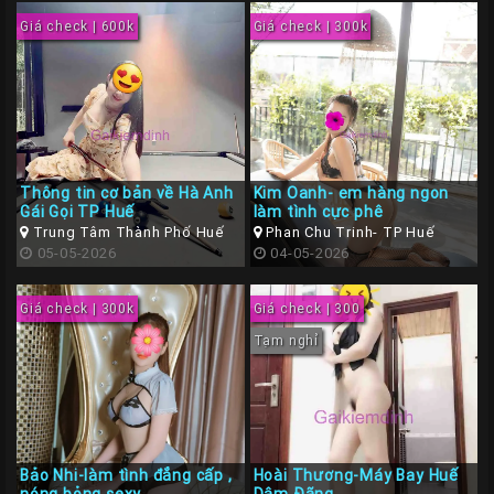
Giá check | 600k
Giá check | 300k
Thông tin cơ bản về Hà Anh
Kim Oanh- em hàng ngon
Gái Gọi TP Huế
làm tình cực phê
Trung Tâm Thành Phố Huế
Phan Chu Trinh- TP Huế
05-05-2026
04-05-2026
Giá check | 300k
Giá check | 300
Tạm nghỉ
Bảo Nhi-làm tình đẳng cấp ,
Hoài Thương-Máy Bay Huế