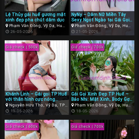
Lệ Thủy gái huế gương mặt
NyNy – Dâm Nữ Miền Tây
xinh đẹp pha chút dâm dục
Sexy Ngọt Ngào tại Gái Gọi
Huế Cao Cấp
Phạm Văn Đồng, Vỹ Dạ, Huế,
Phạm Văn Đồng, Vỹ Dạ, Huế,
Thừa Thiên Huế
26-05-2026
Thừa Thiên Huế
21-05-2026
Giá check | 500k
Giá check | 700k
Khánh Linh – Gái gọi TP Huế
Gái Gọi Xinh Đẹp TP Huế –
với thân hình cực nóng
Bảo Nhi: Mặt Xinh, Body Gợi
bỏng, quyến rũ và xinh đẹp
Cảm, Làm Tình Cực Phê
Nguyễn Hữu Thọ, Vỹ Dạ, TP
Phạm Văn Đồng, Vỹ Dạ, Huế,
Huế
19-05-2026
Thừa Thiên Huế
18-05-2026
Giá check | 600k
Giá check | 700k