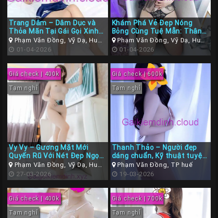
Trang Dâm – Dâm Dục và
Khám Phá Vẻ Đẹp Nóng
Thỏa Mãn Tại Gái Gọi Xinh
Bỏng Cùng Tuệ Mẫn: Thân
Đẹp Huế
Hình Múp Máp Ngoan Dâm,
Phạm Văn Đồng, Vỹ Dạ, Huế,
Phạm Văn Đồng, Vỹ Dạ, Huế,
Em Chiều Khách Cực Kỳ
Thừa Thiên Huế
01-04-2026
Thừa Thiên Huế
01-04-2026
Giá check | 400k
Giá check | 600k
Tạm nghỉ
Tạm nghỉ
Vy Vy – Gương Mặt Mới
Thanh Thảo – Người đẹp
Quyến Rũ Với Nét Đẹp Ngọt
dáng chuẩn, Kỹ thuật tuyệt
Ngào
vời Chiều lòng checker
Phạm Văn Đồng, Vỹ Dạ, Huế,
Phạm Văn Đồng, TP huế
Thừa Thiên Huế
27-03-2026
19-03-2026
Giá check | 400k
Giá check | 700k
Tạm nghỉ
Tạm nghỉ