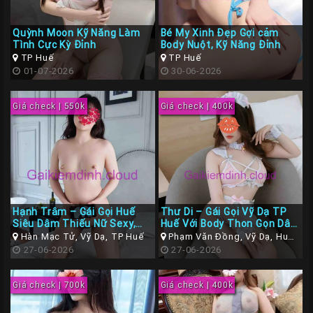
Các
Quỳnh Moon Kỹ Năng Làm
Bé My Xinh Đẹp Gợi cảm
TP
Tình Cực Kỳ Đỉnh
Body Nuột, Kỹ Năng Đỉnh
Miền
TP Huế
TP Huế
01-07-2026
30-06-2026
Trung
Các
Giá check | 550k
Giá check | 400k
TP
Miền
Tây
Các
TP
Hạnh Trâm – Gái Gọi Huế
Thư Di – Gái Gọi Vỹ Dạ TP
Miền
Siêu Dâm Thiếu Nữ Sexy,
Huế Với Body Thon Gọn Dâm
Body Gọn Gàng
Đãng
Bắc
Hàn Mạc Tử, Vỹ Dạ, TP Huế
Phạm Văn Đồng, Vỹ Dạ, Huế,
27-06-2026
Thừa Thiên Huế
27-06-2026
Thành
Viên
Giá check | 700k
Giá check | 400k