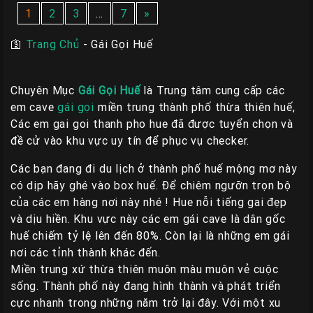
1
2
3
…
7
»
🛐
Trang Chủ
-
Gái Gọi Huế
Chuyên Mục
Gái Gọi Huế
là Trung tâm cung cấp các
em cave
gái gọi
miền trung thành phố thừa thiên huế,
Các em gai goi thanh pho hue đã được tuyển chọn và
đề cử vào khu vực uy tín để phục vụ checker.
Các bạn đang đi du lịch ở thành phố huế mộng mơ này
có dịp hãy ghé vào box huế. Để chiêm ngưỡn trọn bộ
của các em hàng nơi này nhé ! Hue nỗi tiếng gai đẹp
và dịu hiền. Khu vực này các em gái cave là dân gốc
huế chiếm tỷ lệ lên đến 80%. Còn lại là những em gái
nơi các tỉnh thành khác đến.
Miền trung xứ thừa thiên muôn màu muôn vẻ cuộc
sống. Thành phố này đang hình thành và phát triển
cực nhanh trong những năm trở lại đây. Với một xu