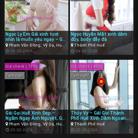
Ngọc Ly Em Gái xinh tươi
Ngọc Huyền Mặt xinh dâm
nhìn là muốn yêu ngay – Gái
đũy, body đẫy đà
gọi TP Huế
Phạm Văn Đồng, Vỹ Dạ, Huế,
Thành Phố Huế
Thừa Thiên Huế
15-03-2026
04-03-2026
Giá check | 700k
Giá check | 400k
Tạm nghỉ
Tạm nghỉ
Gái Gọi Huế Xinh Đẹp –
Thúy Vy – Gái Gọi Thành
Ngắm Ngay Ánh Nguyệt, Gợi
Phố Huế Xinh Dâm Ngoan
Cảm Đến Không Thể Cưỡng
Tình
Phạm Văn Đồng, Vỹ Dạ, Huế,
Thành Phố Huế
Lại!
Thừa Thiên Huế
25-02-2026
02-02-2026