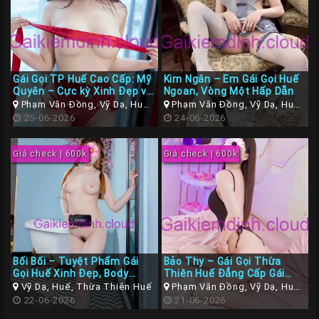
Gái Gọi TP Huế Cao Cấp: Mỹ
Kim Ngân – Em Gái Gọi Huế
Quyên – Cực kỳ Xinh Đẹp và
Ngoan, Vòng Một Hấp Dẫn
Đáng Yêu
Phạm Văn Đồng, Vỹ Dạ, Huế,
Phạm Văn Đồng, Vỹ Dạ, Huế,
Thừa Thiên Huế
25-06-2026
Thừa Thiên Huế
24-06-2026
Giá check | 600k
Giá check | 600k
Bối Bối – Tuyệt Phẩm Gái
Bảo Thy – Gái Gọi Thừa
Gọi Huế Xinh Đẹp, Body
Thiên Huế Đẳng Cấp Gái
Nuột Quyến Rũ
Xinh, Xinh Duyên Dáng Đẹp
Vỹ Dạ, Huế, Thừa Thiên Huế
Phạm Văn Đồng, Vỹ Dạ, Huế,
22-06-2026
Thừa Thiên Huế
21-06-2026