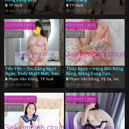
nóng bỏng sexy
Dâm Đãng
TP Huế
TP Huế
03-05-2026
02-05-2026
Giá check | 400k
Giá check | 400k
Tạm nghỉ
Tạm nghỉ
Yến Yến – Dịu Dàng Ngọt
Thúy Ngọc – Hàng Mới Nóng
Ngào, Body Mướt Mát, Sexy
Bỏng, Mông Cong Cực
Dâm Tình, Làm Tình Đỉnh
Quyến Rũ, Đúng Chuẩn
Phạm Văn Đồng, TP huế
Phạm Văn Đồng, Vỹ Dạ, Huế,
Chóp
Hàng Ngon Bổ Rẻ
26-04-2026
Thừa Thiên Huế
07-04-2026
Giá check | 400k
Giá check | 300k
Tạm nghỉ
Tạm nghỉ