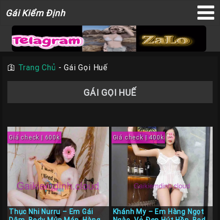
Gái
Gái Kiểm Định
×
Kiểm
Định
🛐
Trang Chủ
-
Gái Gọi Huế
TRANG
GÁI GỌI HUẾ
CHỦ
Liên
Hệ
Giá check | 600k
Giá check | 400k
Đăng
Bài
Gái
Gọi
Sài
Gòn
Thục Nhi Nurru – Em Gái
Khánh My – Em Hàng Ngọt