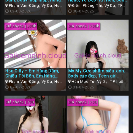
Dâm, Body Múp Máp, Hàng
Ngào, Vẻ Đẹp Hút Hồn, Body
Gái
Non Dâm Đãng
Mịn Màng, Dâm Giá Rẻ tại
Phạm Văn Đồng, Vỹ Dạ, Huế,
Điềm Phùng Thị, Vỹ Dạ, TP
Gái Gọi TP Huế
Thừa Thiên Huế
03-08-2026
Huế
08-07-2026
Gọi
Đà
Giá check | 500k
Giá check | 700k
Nẵng
Gái
Gọi
Hà
Nội
Hoa Giấy – Em Hàng Dâm,
My My-Cực phẩm siêu xinh:
Các
Chiều Tới Bến, Em Hàng
Body cực đẹp, Teen girl
TP
Ngoan Xinh, Dáng Chuppy
đáng yêu, da trắng, dáng
Phạm Văn Đồng, Vỹ Dạ, Huế,
Hàn Mạc Tử, Vỹ Dạ, TP huế
Hoàn Hảo
đẹp – Gái gọi Huế cao cấp
Thừa Thiên Huế
07-07-2026
01-07-2026
Miền
đẳng cấp
Nam
Giá check | 700
Giá check | 700
Các
TP
Tây
Nguyên