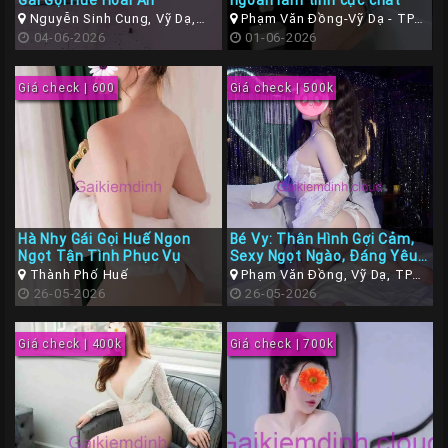
Gái Gọi Huế Hoài An
ngoan làm tình cực chất
Nguyễn Sinh Cung, Vỹ Dạ,
Phạm Văn Đồng-Vỹ Dạ - TP
Huế, Thừa Thiên Huế
04-06-2026
Huế ( Thừa Thiên Huế )
01-06-2026
Giá check | 600
Giá check | 500k
Hà Nhy Gái Gọi Huế Ngon
Bé Vy: Thân Hình Gợi Cảm,
Ngọt Tận Tình Phục Vụ
Sexy Ngọt Ngào, Đáng Yêu
Làm Tình Tê Tái
Thành Phố Huế
Phạm Văn Đồng, Vỹ Dạ, TP
26-05-2026
Huế
26-05-2026
Giá check | 400k
Giá check | 700k