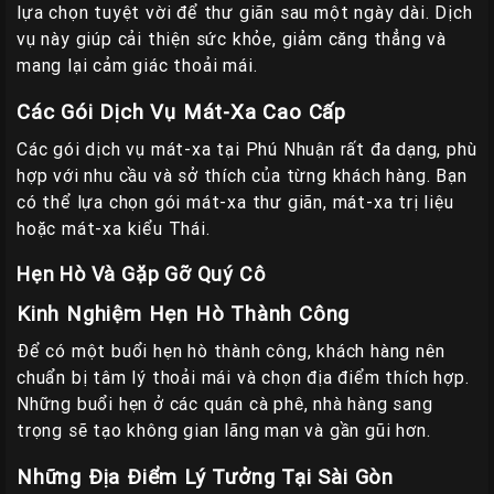
lựa chọn tuyệt vời để thư giãn sau một ngày dài. Dịch
vụ này giúp cải thiện sức khỏe, giảm căng thẳng và
mang lại cảm giác thoải mái.
Các Gói Dịch Vụ Mát-Xa Cao Cấp
Các gói dịch vụ mát-xa tại Phú Nhuận rất đa dạng, phù
hợp với nhu cầu và sở thích của từng khách hàng. Bạn
có thể lựa chọn gói mát-xa thư giãn, mát-xa trị liệu
hoặc mát-xa kiểu Thái.
Hẹn Hò Và Gặp Gỡ Quý Cô
Kinh Nghiệm Hẹn Hò Thành Công
Để có một buổi hẹn hò thành công, khách hàng nên
chuẩn bị tâm lý thoải mái và chọn địa điểm thích hợp.
Những buổi hẹn ở các quán cà phê, nhà hàng sang
trọng sẽ tạo không gian lãng mạn và gần gũi hơn.
Những Địa Điểm Lý Tưởng Tại Sài Gòn