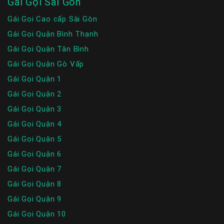
Gái Gọi Sài Gòn
Gái Gọi Cao cấp Sài Gòn
Gái Gọi Quận Bình Thạnh
Gái Gọi Quận Tân Bình
Gái Gọi Quận Gò Vấp
Gái Gọi Quận 1
Gái Gọi Quận 2
Gái Gọi Quận 3
Gái Gọi Quận 4
Gái Gọi Quận 5
Gái Gọi Quận 6
Gái Gọi Quận 7
Gái Gọi Quận 8
Gái Gọi Quận 9
Gái Gọi Quận 10