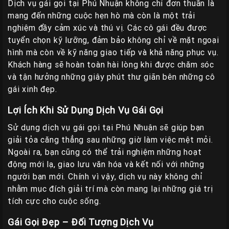
Dịch vụ gái gọi tại Phú Nhuận không chỉ đơn thuần là
mang đến những cuộc hẹn hò mà còn là một trải
nghiệm đầy cảm xúc và thú vị. Các cô gái đều được
tuyển chọn kỹ lưỡng, đảm bảo không chỉ về mặt ngoại
hình mà còn về kỹ năng giao tiếp và khả năng phục vụ.
Khách hàng sẽ hoàn toàn hài lòng khi được chăm sóc
và tận hưởng những giây phút thư giãn bên những cô
gái xinh đẹp.
Lợi Ích Khi Sử Dụng Dịch Vụ Gái Gọi
Sử dụng dịch vụ gái gọi tại Phú Nhuận sẽ giúp bạn
giải tỏa căng thẳng sau những giờ làm việc mệt mỏi.
Ngoài ra, bạn cũng có thể trải nghiệm những hoạt
động mới lạ, giao lưu văn hóa và kết nối với những
người bạn mới. Chính vì vậy, dịch vụ này không chỉ
nhằm mục đích giải trí mà còn mang lại những giá trị
tích cực cho cuộc sống.
Gái Gọi Đẹp – Đối Tượng Dịch Vụ