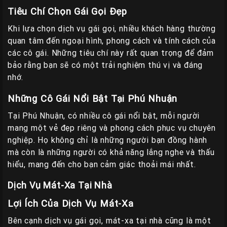
Tiêu Chí Chọn Gái Gọi Đẹp
Khi lựa chọn dịch vụ gái gọi, nhiều khách hàng thường
quan tâm đến ngoại hình, phong cách và tính cách của
các cô gái. Những tiêu chí này rất quan trọng để đảm
bảo rằng bạn sẽ có một trải nghiệm thú vị và đáng
nhớ.
Những Cô Gái Nổi Bật Tại Phú Nhuận
Tại Phú Nhuận, có nhiều cô gái nổi bật, mỗi người
mang một vẻ đẹp riêng và phong cách phục vụ chuyên
nghiệp. Họ không chỉ là những người bạn đồng hành
mà còn là những người có khả năng lắng nghe và thấu
hiểu, mang đến cho bạn cảm giác thoải mái nhất.
Dịch Vụ Mát-Xa Tại Nhà
Lợi Ích Của Dịch Vụ Mát-Xa
Bên cạnh dịch vụ gái gọi, mát-xa tại nhà cũng là một