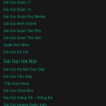
Gái Gọi Quận 11
Gái Gọi Quận 12
Gái Gọi Quận Phú Nhuận
Gái Gọi Bình Chánh
Gái Gọi Quận Tân Phú
Gái Gọi Quận Thủ đức
Quận Hóc Môn
Gái Gọi Củ Chi
Gái Gọi Hà Nội
Gái Gọi Hà Nội Cao Cấp
Gái Gọi Cầu Giấy
Trần Duy Hưng
Gái Gọi Chùa Bộc
Gái Gọi Giãng Võ – Đống Đa
Gái Gọi Hoàng Quốc Việt