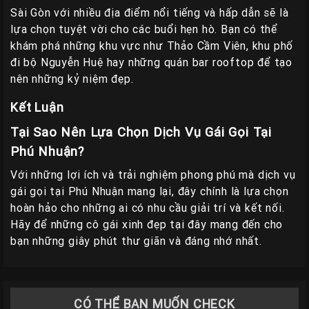
Sài Gòn với nhiều địa điểm nổi tiếng và hấp dẫn sẽ là
lựa chọn tuyệt vời cho các buổi hẹn hò. Bạn có thể
khám phá những khu vực như Thảo Cầm Viên, khu phố
đi bộ Nguyễn Huệ hay những quán bar rooftop để tạo
nên những kỷ niệm đẹp.
Kết Luận
Tại Sao Nên Lựa Chọn Dịch Vụ Gái Gọi Tại
Phú Nhuận?
Với những lợi ích và trải nghiệm phong phú mà dịch vụ
gái gọi tại Phú Nhuận mang lại, đây chính là lựa chọn
hoàn hảo cho những ai có nhu cầu giải trí và kết nối.
Hãy để những cô gái xinh đẹp tại đây mang đến cho
bạn những giây phút thư giãn và đáng nhớ nhất.
CÓ THỂ BẠN MUỐN CHECK