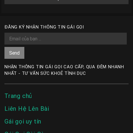
ĐĂNG KÝ NHẬN THÔNG TIN GÁI GỌI
NHẬN THÔNG TIN GÁI GỌI CAO CẤP, QUA ĐÊM NHANH
NHẤT - TƯ VẤN SỨC KHOẺ TÌNH DỤC
Trang chủ
Liên Hệ Lên Bài
Gái gọi uy tín