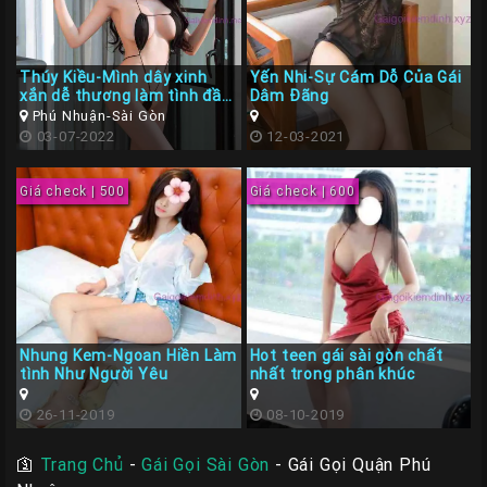
Các
TP
Thúy Kiều-Mình dây xinh
Yến Nhi-Sự Cám Dỗ Của Gái
Miền
xắn dễ thương làm tình đầy
Dâm Đãng
cảm xúc
Trung
Phú Nhuận-Sài Gòn
03-07-2022
12-03-2021
Các
TP
Giá check | 500
Giá check | 600
Miền
Tây
Các
TP
Miền
Nhung Kem-Ngoan Hiền Làm
Hot teen gái sài gòn chất
Bắc
tình Như Người Yêu
nhất trong phân khúc
Thành
26-11-2019
08-10-2019
Viên
🛐
Trang Chủ
-
Gái Gọi Sài Gòn
-
Gái Gọi Quận Phú