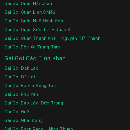
Gái Gọi Quận Hải Châu
Gái Gọi Quận Liên Chiểu
Gái Gọi Quận Ngũ Hành Sơn
Gái Gọi Quận Sơn Trà – Quận 3
Gái Gọi Quận Thanh Khê – Nguyễn Tất Thành
Gái Gọi Bến Xe Trung Tâm
Gái Gọi Các Tỉnh Khác
Gái Gọi Đăk Lăk
Gái Gọi Đà Lạt
Gái Gọi Bà Rịa Vũng Tàu
Gái Gọi Phú Yên
Gái Gọi Bảo Lộc-Đức Trọng
Gái Gọi Huế
Gái Gọi Nha Trang
Gái Gọi Phan Rang – Ninh Thuận