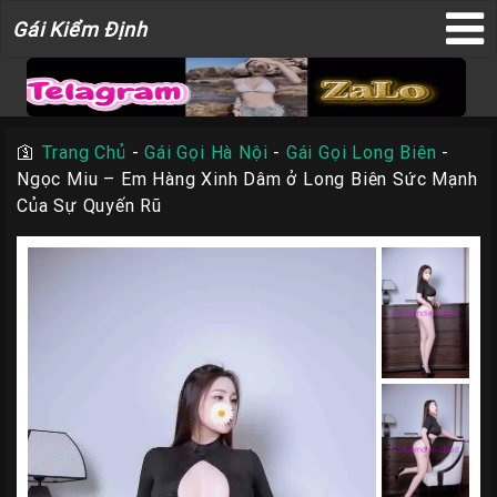
Gái
Gái Kiểm Định
×
Kiểm
Định
🛐
Trang Chủ
-
Gái Gọi Hà Nội
-
Gái Gọi Long Biên
-
Ngọc Miu – Em Hàng Xinh Dâm ở Long Biên Sức Mạnh
TRANG
Của Sự Quyến Rũ
CHỦ
Liên
Hệ
Đăng
Bài
Gái
Gọi
Sài
Gòn