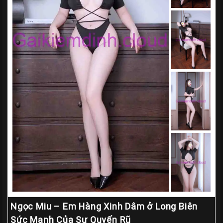
Gái
Gọi
Đà
Nẵng
Gái
Gọi
Hà
Nội
Các
TP
Miền
Nam
Các
TP
Ngọc Miu – Em Hàng Xinh Dâm ở Long Biên
Tây
Sức Mạnh Của Sự Quyến Rũ
Nguyên