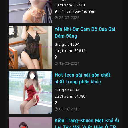
Lượt xem: 52651
TP Tuy Hòa-Phú Yên
22-07-2022
Yến Nhi-Sự Cám Dỗ Của Gái
Dâm Đãng
Giá gọi: 400K
Lượt xem: 52614
12-03-2021
Hot teen gái sài gòn chất
nhất trong phân khúc
Giá gọi: 600K
Lượt xem: 51780
08-10-2019
Kiều Trang-Khuôn Mặt Khả Ái
Lai Tây Mới Xuất Hiện Ở TP