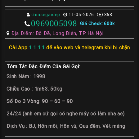
Các
chiasegaidep
11-05-2026
868
TP
0969005098
Giá Check: 600k
Miền
Địa Điểm: Bồ Đề, Long Biên, TP Hà Nội
Trung
Các
Cài App
1.1.1.1
để vào web và telegram khi bị chặn
TP
Miền
Tóm Tắt Đặc Điểm Của Gái Gọi:
Tây
Sinh Năm : 1998
Các
Chiều Cao : 1m63. 50kg
TP
Miền
Số Đo 3 Vòng: 90 – 60 – 90
Bắc
24/24 (anh em cứ gọi có nghe máy có làm nha ae)
Thành
Dịch Vụ : BJ, Hôn môi, Hôn vú, Qua đêm, Vét máng
Viên