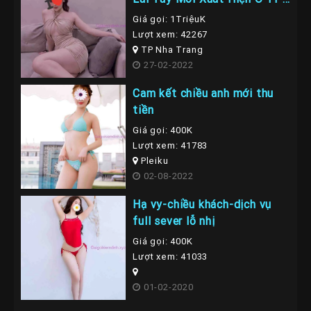
Nha Trang
Giá gọi: 1TriệuK
Lượt xem: 42267
TP Nha Trang
27-02-2022
Cam kết chiều anh mới thu
tiền
Giá gọi: 400K
Lượt xem: 41783
Pleiku
02-08-2022
Hạ vy-chiều khách-dịch vụ
full sever lỗ nhị
Giá gọi: 400K
Lượt xem: 41033
01-02-2020