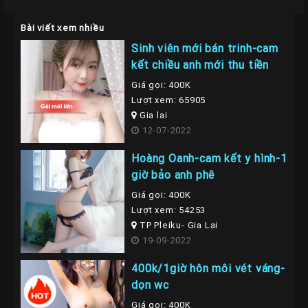
Bài viết xem nhiều
Sinh viên mới bán trinh-cam
kết chiều anh mới thu tiền
Giá gọi: 400K
Lượt xem: 65905
Gia lai
12-07-2022
Hoàng Oanh-cam kết y hình-1
giờ bảo anh phê
Giá gọi: 400K
Lượt xem: 54253
TP Pleiku- Gia Lai
19-09-2022
400k/1giờ hôn môi vét váng-
dọn wc
Giá gọi: 400K