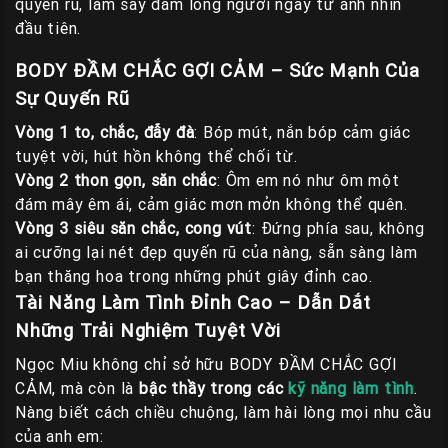
quyến rũ, làm say đắm lòng người ngay từ ánh nhìn
đầu tiên.
BODY ĐẦM CHẮC GỢI CẢM – Sức Mạnh Của
Sự Quyến Rũ
Vòng 1 to, chắc, đẫy đà
: Bóp mút, nắn bóp cảm giác
tuyệt vời, hút hồn không thể chối từ.
Vòng 2 thon gọn, săn chắc
: Ôm em nó như ôm một
đám mây êm ái, cảm giác mơn mởn không thể quên.
Vòng 3 siêu săn chắc, cong vút
: Đứng phía sau, không
ai cưỡng lại nét đẹp quyến rũ của nàng, sẵn sàng làm
bạn thăng hoa trong những phút giây đỉnh cao.
Tài Năng Làm Tình Đỉnh Cao – Dẫn Dắt
Những Trải Nghiệm Tuyệt Vời
Ngọc Miu không chỉ sở hữu BODY ĐẦM CHẮC GỢI
CẢM, mà còn là
bậc thầy trong các
kỹ năng làm tình
.
Nàng biết cách chiều chuộng, làm hài lòng mọi nhu cầu
của anh em: