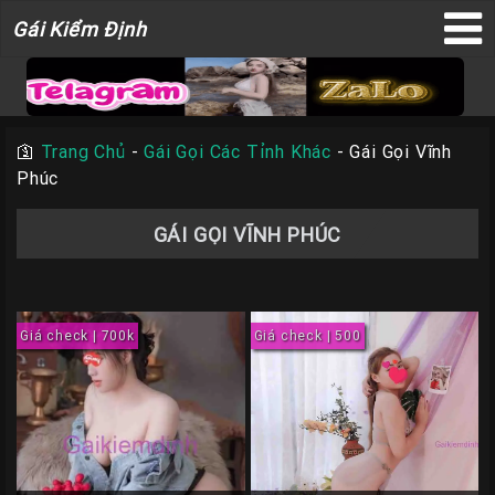
Gái
Gái Kiểm Định
×
Kiểm
Định
🛐
Trang Chủ
-
Gái Gọi Các Tỉnh Khác
-
Gái Gọi Vĩnh
Phúc
TRANG
CHỦ
GÁI GỌI VĨNH PHÚC
Liên
Hệ
Đăng
Giá check | 700k
Giá check | 500
Bài
Gái
Gọi
Sài
Gòn