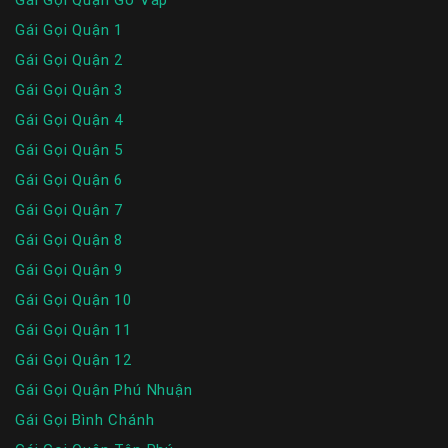
Gái Gọi Quận 1
Gái Gọi Quận 2
Gái Gọi Quận 3
Gái Gọi Quận 4
Gái Gọi Quận 5
Gái Gọi Quận 6
Gái Gọi Quận 7
Gái Gọi Quận 8
Gái Gọi Quận 9
Gái Gọi Quận 10
Gái Gọi Quận 11
Gái Gọi Quận 12
Gái Gọi Quận Phú Nhuận
Gái Gọi Bình Chánh