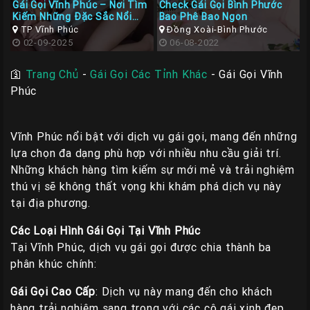
Gái Gọi Vĩnh Phúc – Nơi Tìm
Check Gái Gọi Bình Phước
Gái
Kiếm Những Đặc Sắc Nổi
Bao Phê Bao Ngon
Gọi
Bật 2025!
TP Vĩnh Phúc
Đồng Xoài-Bình Phước
02-09-2025
06-08-2022
Đà
Nẵng
🛐
Trang Chủ
-
Gái Gọi Các Tỉnh Khác
-
Gái Gọi Vĩnh
Phúc
Gái
Gọi
Hà
Vĩnh Phúc nổi bật với dịch vụ gái gọi, mang đến những
Nội
lựa chọn đa dạng phù hợp với nhiều nhu cầu giải trí.
Những khách hàng tìm kiếm sự mới mẻ và trải nghiệm
Các
thú vị sẽ không thất vọng khi khám phá dịch vụ này
TP
tại địa phương.
Miền
Nam
Các Loại Hình Gái Gọi Tại Vĩnh Phúc
Tại Vĩnh Phúc, dịch vụ gái gọi được chia thành ba
Các
phân khúc chính:
TP
Tây
Gái Gọi Cao Cấp
: Dịch vụ này mang đến cho khách
Nguyên
hàng trải nghiệm sang trọng với các cô gái xinh đẹp,