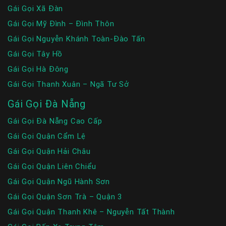
Gái Gọi Xã Đàn
Gái Gọi Mỹ Đình – Đình Thôn
Gái Gọi Nguyễn Khánh Toàn-Đào Tấn
Gái Gọi Tây Hồ
Gái Gọi Hà Đông
Gái Gọi Thanh Xuân – Ngã Tư Sở
Gái Gọi Đà Nẵng
Gái Gọi Đà Nẵng Cao Cấp
Gái Gọi Quận Cẩm Lệ
Gái Gọi Quận Hải Châu
Gái Gọi Quận Liên Chiểu
Gái Gọi Quận Ngũ Hành Sơn
Gái Gọi Quận Sơn Trà – Quận 3
Gái Gọi Quận Thanh Khê – Nguyễn Tất Thành