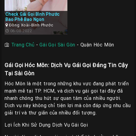
Các
Check Gái Gọi Bình Phước
TP
Bao Phê Bao Ngon
Miền
Đồng Xoài-Bình Phước
06-08-2022
Trung
🛐
Trang Chủ
-
Gái Gọi Sài Gòn
-
Quận Hóc Môn
Các
TP
Miền
Gái Gọi Hóc Môn: Dịch Vụ Gái Gọi Đáng Tin Cậy
Tây
Tại Sài Gòn
Các
Hóc Môn là một trong những khu vực đang phát triển
TP
mạnh mẽ tại TP. HCM, và dịch vụ gái gọi tại đây đã
Miền
nhanh chóng thu hút sự quan tâm của nhiều người.
Bắc
Dịch vụ này không chỉ tiện lợi mà còn đáp ứng nhu cầu
giải trí và thư giãn của nhiều đối tượng.
Thành
Viên
Lợi Ích Khi Sử Dụng Dịch Vụ Gái Gọi