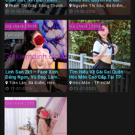
Cuốn Hút, Nét Dâm Dâm
Khiêu Gợi, Quyến Rũ Gợi
Gái
Đầy Quyến Rũ
Tình Chuẩn Ngon
Phạm Thị Giây, Đông Thạnh,
Nguyễn Thị Sóc, Bà Điểm,
Hóc Môn, TP. Hồ Chí Minh
16-06-2026
Hóc Môn, Sài Gòn, TP. Hồ Chí
19-02-2026
Gọi
Minh
Đà
Giá check | 500k
Giá check | 700k
Nẵng
Tạm nghỉ
Gái
Gọi
Hà
Nội
Linh San 2k1 – Face Xinh
Tìm Hiểu Về Gái Gọi Quận
Các
Dáng Ngon, Vú Đẹp, Làm
Hóc Môn Cao Cấp Tại TP.
TP
Tình Đẳng Cấp
HCM
Tiền Lân, Bà Điểm, Hóc
Hóc Môn - TP. HCM
Môn, Sài Gòn, TP. Hồ Chí Minh
17-01-2026
23-07-2025
Miền
Nam
Giá check | 500
Các
TP
Tây
Nguyên