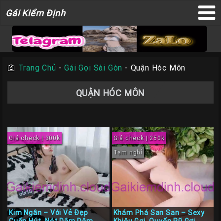
Gái
Gái Kiểm Định
×
Kiểm
Định
🛐
Trang Chủ
-
Gái Gọi Sài Gòn
-
Quận Hóc Môn
TRANG
QUẬN HÓC MÔN
CHỦ
Liên
Hệ
Giá check | 300k
Giá check | 250k
Đăng
Bài
Tạm nghỉ
Gái
Gọi
Sài
Gòn
Kim Ngân – Với Vẻ Đẹp
Khám Phá San San – Sexy