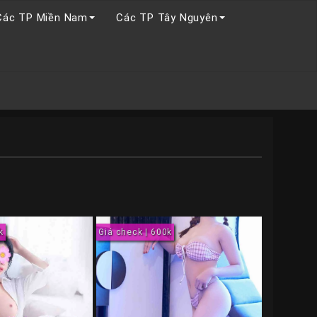
Các TP Miền Nam
Các TP Tây Nguyên
k
Giá check | 600k