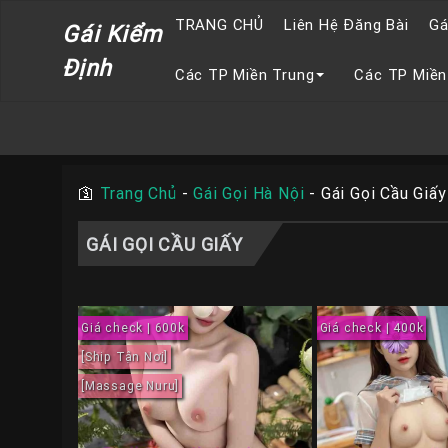
TRANG CHỦ
Liên Hệ Đăng Bài
Gá
Gái Kiểm
Định
Các TP Miền Trung
Các TP Miền
🛐
Trang Chủ
-
Gái Gọi Hà Nội
-
Gái Gọi Cầu Giấy
GÁI GỌI CẦU GIẤY
Giá check | 600k
Giá check | 400k
[Ship Tận Nơi]
[Massage Nuru]