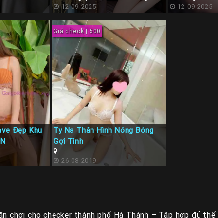
Hoà, Cầu Giấy, Hà Nội
12-09-2025
Nội
12-09-2025
Giá check | 500
ave Đẹp Khu
Ty Na Thân Hình Nóng Bỏng
HN
Gợi Tình
26-08-2019
ăn chơi cho checker thành phố Hà Thành – Tập hợp đủ thể l