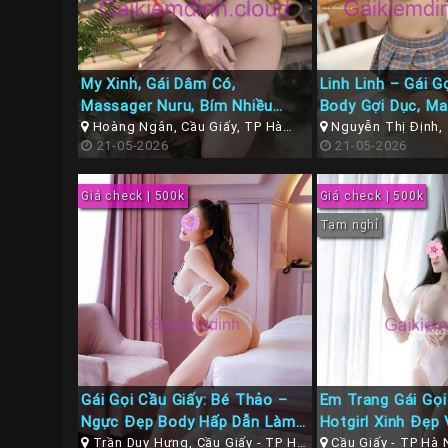
My Xinh, Gái Dâm Có,
Linh Linh – Gái G
Massager Nuru, Bím Nhiều
Body Gợi Dục, Ma
Nước, Hàng Chất Lượng, Có
Hoàng Ngân, Cầu Giấy, TP Hà
Hêt Nước Chấm Tạ
Nguyễn Thị Định, 
Nội
21-05-2026
Cầu Giấy, TP Hà Nội
21-05-2026
Nhận Ship
Hà Nội
Giá check | 500k
Giá check | 500k
Tạm nghỉ
Gái Gọi Cầu Giấy: Bé Thảo –
Em Trang Gái Gọi
Ngực Đẹp Body Hấp Dẫn Làm
Hotgirl Xinh Đẹp
Tình Chuyên Nghiệp
Trần Duy Hưng, Cầu Giấy - TP Hà
Đẹp
Cầu Giấy - TP Hà 