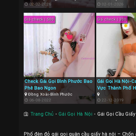
Nội
02-02-2026
02-01-2026
Giá check | 500
Giá check | 300
Check Gái Gọi Bình Phước Bao
Gái Gọi Hà Nội-C
Phê Bao Ngon
Vực Thành Phố 
Đồng Xoài-Bình Phước
06-08-2022
22-12-2019
🛐
Trang Chủ
-
Gái Gọi Hà Nội
-
Gái Gọi Cầu Giấy
Phố đèn đỏ gái gọi quận cầu giấy hà nội – Chốn 