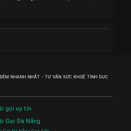
 ĐÊM NHANH NHẤT - TƯ VẤN SỨC KHOẺ TÌNH DỤC
ái gọi uy tín
ái Gọi Đà Nẵng
i Gọi Đà Nẵng Cao Cấp