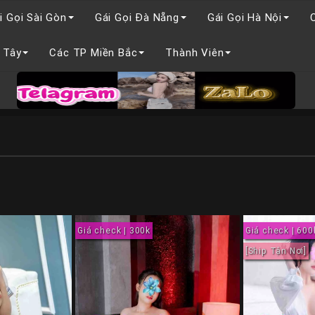
i Gọi Sài Gòn
Gái Gọi Đà Nẵng
Gái Gọi Hà Nội
 Tây
Các TP Miền Bắc
Thành Viên
Giá check | 300k
Giá check | 600
[Ship Tận Nơi]