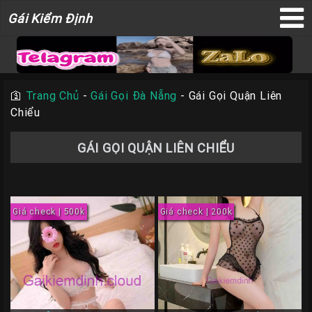
Gái
Gái Kiểm Định
×
Kiểm
Định
🛐
Trang Chủ
-
Gái Gọi Đà Nẵng
-
Gái Gọi Quận Liên
Chiểu
TRANG
CHỦ
GÁI GỌI QUẬN LIÊN CHIỂU
Liên
Hệ
Đăng
Giá check | 500k
Giá check | 200k
Bài
Gái
Gọi
Sài
Gòn