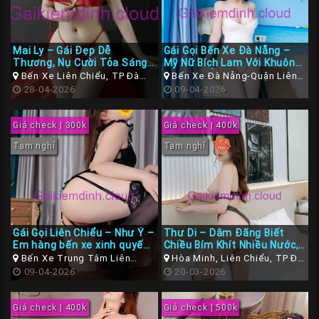
Các
TP
Mai Ly – Gái Đẹp Dễ
Gái Gọi Bến Xe Đà Nẵng –
Miền
Thương, Nụ Cười Tỏa Sáng
Mỹ Nữ Bích Lam Với Khuôn
tại Gái Gọi Bến Xe Liên
Mặt Khả Ái, Cười Duyên Và
Trung
Bến Xe Liên Chiểu, TP Đà
Bến Xe Đà Nẵng-Quận Liên
Chiểu, TP Đà Nẵng
Body Gợi Cảm
Nẵng
28-04-2026
Chiểu
09-04-2026
Các
TP
Giá check | 300k
Giá check | 400k
Miền
Tạm nghỉ
Tạm nghỉ
Tây
Các
TP
Miền
Gái Gọi Liên Chiểu – Như Ý –
Thư Di – Dâm Đãng Biết
Bắc
Em hàng bến xe xinh quyến
Chiều Bím Khít Nhiều Nước,
rũ, siêu xinh chiều khách,
Dâm Dâm Ngoan Ngoãn
Bến Xe Trung Tâm Liên
Hòa Minh, Liên Chiểu, TP Đà
Dâm nữ sexy phục vụ rất
Thành
Chiểu, Đà Nẵng
09-04-2026
Nẵng
20-03-2026
nhiệt tình
Viên
Giá check | 400k
Giá check | 500k