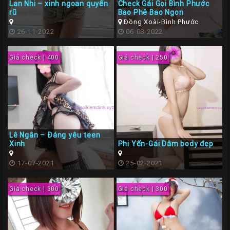
Lan Nhi – xinh ngoan quyến
Check Gái Gọi Bình Phước
rũ
Bao Phê Bao Ngon
Đồng Xoài-Bình Phước
26-11-2022
06-08-2022
Giá check | 400
Giá check | 250
Lê Ngân – Đáng yêu teen
Xinh
Phi Yến-Gái Dâm body đẹp
17-07-2021
25-02-2021
Giá check | 300
Giá check | 300