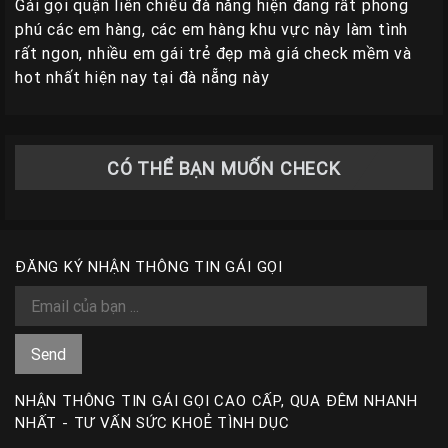
Gái gọi quận liên chiểu đà nẵng hiện đang rất phong
phú các em hàng, các em hàng khu vực này làm tình
rất ngon, nhiều em gái trẻ đẹp mà giá check mềm và
hot nhất hiện nay tại đà nẵng này
CÓ THỂ BẠN MUỐN CHECK
ĐĂNG KÝ NHẬN THÔNG TIN GÁI GỌI
NHẬN THÔNG TIN GÁI GỌI CAO CẤP, QUA ĐÊM NHANH
NHẤT - TƯ VẤN SỨC KHOẺ TÌNH DỤC