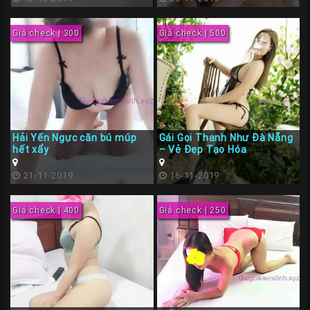
Giá check | 300
Giá check | 500
Hải Yến Ngực căn bú múp
Gái Gọi Thanh Như Đà Nẵng
hết xẩy
– Vẻ Đẹp Tạo Hóa
21-11-2019
16-11-2019
Giá check | 400
Giá check | 250