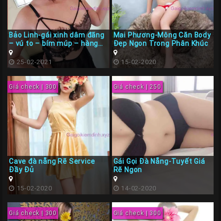
Bảo Linh-gái xinh dâm đãng
Mai Phương-Mông Căn Body
– vú to – bím múp – hàng
Đẹp Ngon Trong Phân Khúc
ngon – phục vụ nhiệt tình
25-02-2021
15-02-2020
Giá check | 300
Giá check | 250
Cave đà nẵng Rẽ Service
Gái Gọi Đà Nẵng-Tuyết Giá
Đầy Đủ
Rẽ Ngon
15-02-2020
14-02-2020
Giá check | 300
Giá check | 300