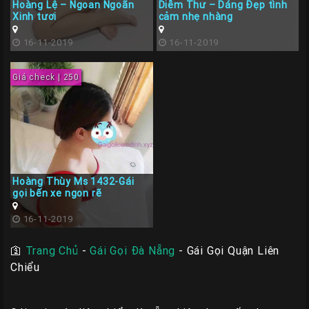
Hoàng Lệ – Ngoan Ngoãn
Diễm Thư – Dáng Đẹp tình
Xinh tươi
cảm nhẹ nhàng
16-11-2019
16-11-2019
Giá check | 250
Hoàng Thùy Ms 1432-Gái
gọi bến xe ngon rẽ
16-11-2019
🛐
Trang Chủ
-
Gái Gọi Đà Nẵng
-
Gái Gọi Quận Liên
Chiểu