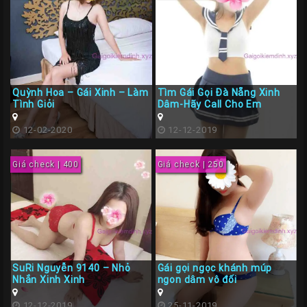
Quỳnh Hoa – Gái Xinh – Làm
Tìm Gái Gọi Đà Nẵng Xinh
Tình Giỏi
Dâm-Hãy Call Cho Em
12-02-2020
12-12-2019
Giá check | 400
Giá check | 250
SuRi Nguyễn 9140 – Nhỏ
Gái gọi ngọc khánh múp
Nhắn Xinh Xinh
ngon dâm vô đối
12-12-2019
25-11-2019