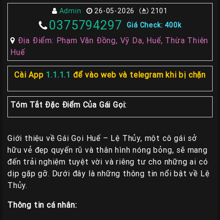
Admin
26-05-2026
2101
Các
0375794297
Giá Check: 400k
TP
Địa Điểm: Phạm Văn Đồng, Vỹ Dạ, Huế, Thừa Thiên
Miền
Huế
Trung
Các
Cài App
1.1.1.1
để vào web và telegram khi bị chặn
TP
Miền
Tóm Tắt Đặc Điểm Của Gái Gọi:
Tây
Các
Giới thiệu về Gái Gọi Huế – Lệ Thủy, một cô gái sở
TP
hữu vẻ đẹp quyến rũ và thân hình nóng bỏng, sẽ mang
Miền
đến trải nghiệm tuyệt vời và riêng tư cho những ai có
Bắc
dịp gặp gỡ. Dưới đây là những thông tin nổi bật về Lệ
Thủy.
Thành
Viên
Thông tin cá nhân: