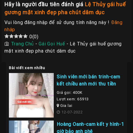
Hãy là người đầu tiên đánh giá
Lệ Thủy gái huế
gương mặt xinh đẹp pha chút dâm dục
Vui lòng đăng nhập để sử dụng tính năng này !
Đăng
nhập
0
(
0
)
🛐
Trang Chủ
-
Gái Gọi Huế
-
Lệ Thủy gái huế gương
mặt xinh đẹp pha chút dâm dục
Bài viết xem nhiều
Sinh viên mới bán trinh-cam
kết chiều anh mới thu tiền
Giá gọi: 400K
Lượt xem: 65913
Gia lai
12-07-2022
Hoàng Oanh-cam kết y hình-1
giờ bảo anh phê