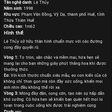
Tên nghệ danh:
Lệ Thủy
Năm sinh:
1998
Khu vực:
Phạm Văn Đồng, Vỹ Dạ, thành phố Huế, tỉnh
Thừa Thiên Huế
Chiều cao:
1m62
Hình thể:
Lệ Thủy sở hữu thân hình chuẩn mực với các đường
cong đầy quyến rũ.
Vòng 1:
To tròn, săn chắc và mềm mại, hứa hẹn sẽ
mang lại cho bạn những giây phút thăng hoa khi được
thưởng thức.
Eo:
Với kích thước chuẩn siêu mẫu, eo con kiến của cô
không chỉ thon gọn mà còn đầy sức sống, khiến mọi
ánh nhìn đều không thể rời xa.
Vòng 3:
Mông đầy đặn, cong cớn, tạo nên sự hấp dẫn
khó cưỡng. Cô hứa hẹn sẽ khiến bạn quên hết mọi lo
toan trong cuộc sống khi được trải nghiệm cùng.
Dịch vụ: