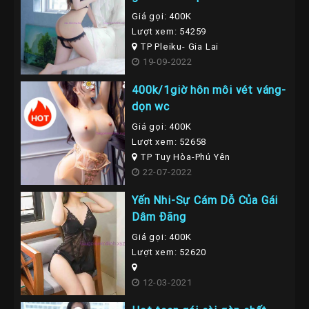
Giá gọi: 400K
Lượt xem: 54259
TP Pleiku- Gia Lai
19-09-2022
400k/1giờ hôn môi vét váng-
dọn wc
Giá gọi: 400K
Lượt xem: 52658
TP Tuy Hòa-Phú Yên
22-07-2022
Yến Nhi-Sự Cám Dỗ Của Gái
Dâm Đãng
Giá gọi: 400K
Lượt xem: 52620
12-03-2021