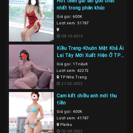
Hot teen gái sài gòn chất
nhất trong phân khúc
Giá gọi: 600K
Lượt xem: 51787
08-10-2019
Kiều Trang-Khuôn Mặt Khả Ái
Lai Tây Mới Xuất Hiện Ở TP
Nha Trang
Giá gọi: 1TriệuK
Lượt xem: 42272
TP Nha Trang
27-02-2022
Cam kết chiều anh mới thu
tiền
Giá gọi: 400K
Lượt xem: 41787
Pleiku
02-08-2022