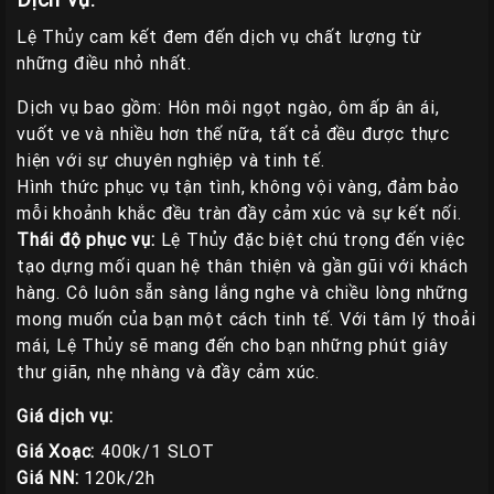
Lệ Thủy cam kết đem đến dịch vụ chất lượng từ
những điều nhỏ nhất.
Dịch vụ bao gồm: Hôn môi ngọt ngào, ôm ấp ân ái,
vuốt ve và nhiều hơn thế nữa, tất cả đều được thực
hiện với sự chuyên nghiệp và tinh tế.
Hình thức phục vụ tận tình, không vội vàng, đảm bảo
mỗi khoảnh khắc đều tràn đầy cảm xúc và sự kết nối.
Thái độ phục vụ:
Lệ Thủy đặc biệt chú trọng đến việc
tạo dựng mối quan hệ thân thiện và gần gũi với khách
hàng. Cô luôn sẵn sàng lắng nghe và chiều lòng những
mong muốn của bạn một cách tinh tế. Với tâm lý thoải
mái, Lệ Thủy sẽ mang đến cho bạn những phút giây
thư giãn, nhẹ nhàng và đầy cảm xúc.
Giá dịch vụ:
Giá Xoạc:
400k/1 SLOT
Giá NN:
120k/2h