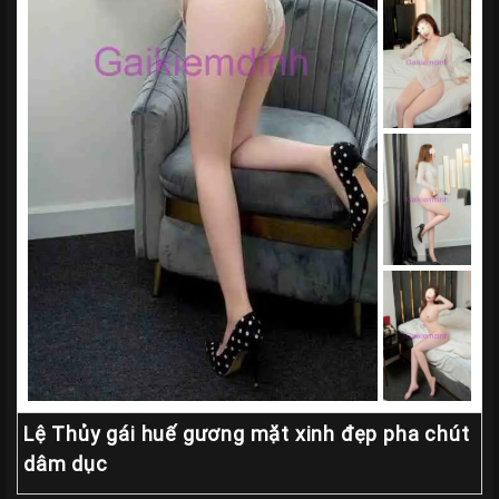
Gái
Gọi
Đà
Nẵng
Gái
Gọi
Hà
Nội
Các
TP
Miền
Nam
Các
Lệ Thủy gái huế gương mặt xinh đẹp pha chút
TP
Tây
dâm dục
Nguyên