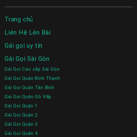
Trang chủ
Liên Hệ Lên Bài
Gái gọi uy tín
Gái Gọi Sài Gòn
Gái Gọi Cao cấp Sài Gòn
Gái Gọi Quận Bình Thạnh
Gái Gọi Quận Tân Bình
Gái Gọi Quận Gò Vấp
Gái Gọi Quận 1
Gái Gọi Quận 2
Gái Gọi Quận 3
Gái Gọi Quận 4